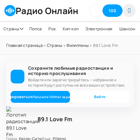
Радио Онлайн
100
Страны
Попса
Рок
Хип-хоп
Электронная
Шансон
Главная страница
»
Страны
»
Филиппины
» 89.1 Love Fm
Сохраните любимые радиостанции и
историю прослушивания
Войдите или зарегистрируйтесь — избранное и
история будут доступны на всех ваших устройствах.
егистрироваться
Войти
Получите
100
Нот
за регистрацию
89.1 Love Fm
Город:
Кесон-Сити
Язык:
Pilipino