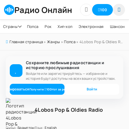
Радио Онлайн
100
Страны
Попса
Рок
Хип-хоп
Электронная
Шансон
Главная страница
»
Жанры
»
Попса
» 4Lobos Pop & Oldies Radio
Сохраните любимые радиостанции и
историю прослушивания
Войдите или зарегистрируйтесь — избранное и
история будут доступны на всех ваших устройствах.
егистрироваться
Войти
Получите
100
Нот
за регистрацию
4Lobos Pop & Oldies Radio
Город:
Брамптон
Язык:
English