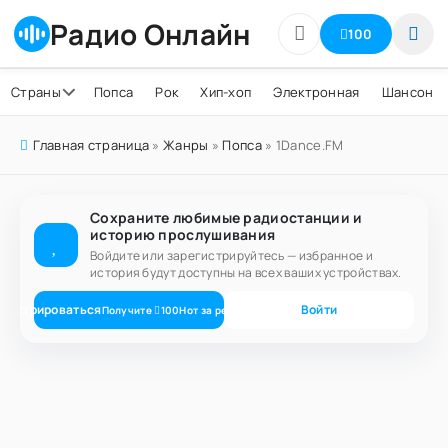
Радио Онлайн
100
Страны
Попса
Рок
Хип-хоп
Электронная
Шансон
Главная страница
»
Жанры
»
Попса
» 1Dance.FM
Сохраните любимые радиостанции и
историю прослушивания
Войдите или зарегистрируйтесь — избранное и
история будут доступны на всех ваших устройствах.
егистрироваться
Войти
Получите
100
Нот
за регистрацию