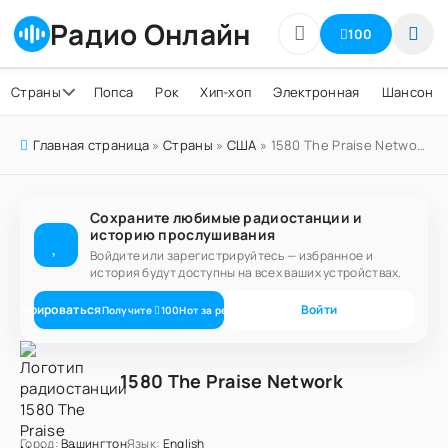
Радио Онлайн
100
Страны
Попса
Рок
Хип-хоп
Электронная
Шансон
Главная страница
»
Страны
»
США
» 1580 The Praise Network
Сохраните любимые радиостанции и
историю прослушивания
Войдите или зарегистрируйтесь — избранное и
история будут доступны на всех ваших устройствах.
егистрироваться
Войти
Получите
100
Нот
за регистрацию
1580 The Praise Network
Город:
Вашингтон
Язык:
English