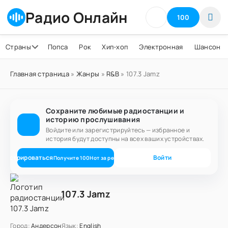
Радио Онлайн
100
Страны
Попса
Рок
Хип-хоп
Электронная
Шансон
Главная страница
»
Жанры
»
R&B
» 107.3 Jamz
Сохраните любимые радиостанции и
историю прослушивания
Войдите или зарегистрируйтесь — избранное и
история будут доступны на всех ваших устройствах.
егистрироваться
Войти
Получите
100
Нот
за регистрацию
107.3 Jamz
Город:
Андерсон
Язык:
English