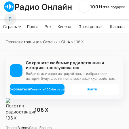
Радио Онлайн
100 Нот
в подарок
Страны
Попса
Рок
Хип-хоп
Электронная
Шансон
Главная страница
»
Страны
»
США
» 106 X
Сохраните любимые радиостанции и
историю прослушивания
Войдите или зарегистрируйтесь — избранное и
история будут доступны на всех ваших устройствах.
егистрироваться
Войти
Получите
100
Нот
за регистрацию
106 X
Город:
Burney
Язык:
English