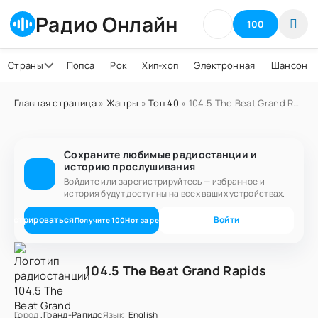
Радио Онлайн
100
Страны
Попса
Рок
Хип-хоп
Электронная
Шансон
Главная страница
»
Жанры
»
Топ 40
» 104.5 The Beat Grand Rapids
Сохраните любимые радиостанции и
историю прослушивания
Войдите или зарегистрируйтесь — избранное и
история будут доступны на всех ваших устройствах.
егистрироваться
Войти
Получите
100
Нот
за регистрацию
104.5 The Beat Grand Rapids
Город:
Гранд-Рапидс
Язык:
English