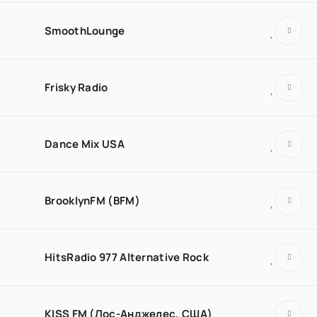
SmoothLounge
Frisky Radio
Dance Mix USA
BrooklynFM (BFM)
HitsRadio 977 Alternative Rock
KISS FM (Лос-Анджелес, США)