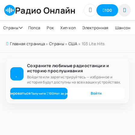
Радио Онлайн
100
Страны
Попса
Рок
Хип-хоп
Электронная
Шансон
Главная страница
»
Страны
»
США
» 103 Lite Hits
Сохраните любимые радиостанции и
историю прослушивания
Войдите или зарегистрируйтесь — избранное и
история будут доступны на всех ваших устройствах.
егистрироваться
Войти
Получите
100
Нот
за регистрацию