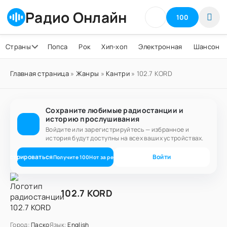
Радио Онлайн
100
Страны
Попса
Рок
Хип-хоп
Электронная
Шансон
Главная страница
»
Жанры
»
Кантри
» 102.7 KORD
Сохраните любимые радиостанции и
историю прослушивания
Войдите или зарегистрируйтесь — избранное и
история будут доступны на всех ваших устройствах.
егистрироваться
Войти
Получите
100
Нот
за регистрацию
102.7 KORD
Город:
Паско
Язык:
English