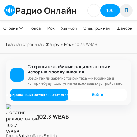
Радио Онлайн
100
Страны
Попса
Рок
Хип-хоп
Электронная
Шансон
Главная страница
»
Жанры
»
Рок
» 102.3 WBAB
Сохраните любимые радиостанции и
историю прослушивания
Войдите или зарегистрируйтесь — избранное и
история будут доступны на всех ваших устройствах.
егистрироваться
Войти
Получите
100
Нот
за регистрацию
102.3 WBAB
Город:
Babylon
Язык:
English