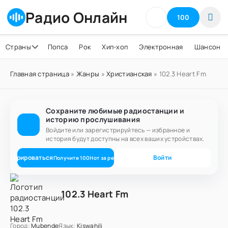
Радио Онлайн
100
Страны
Попса
Рок
Хип-хоп
Электронная
Шансон
Главная страница
»
Жанры
»
Христианская
» 102.3 Heart Fm
Сохраните любимые радиостанции и
историю прослушивания
Войдите или зарегистрируйтесь — избранное и
история будут доступны на всех ваших устройствах.
егистрироваться
Войти
Получите
100
Нот
за регистрацию
102.3 Heart Fm
Город:
Mubende
Язык:
Kiswahili