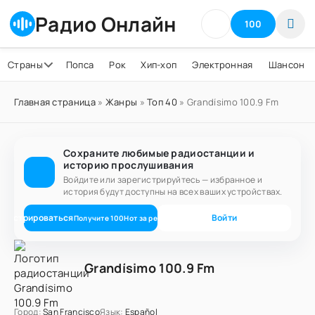
Радио Онлайн
100
Страны
Попса
Рок
Хип-хоп
Электронная
Шансон
Главная страница
»
Жанры
»
Топ 40
» Grandísimo 100.9 Fm
Сохраните любимые радиостанции и
историю прослушивания
Войдите или зарегистрируйтесь — избранное и
история будут доступны на всех ваших устройствах.
егистрироваться
Войти
Получите
100
Нот
за регистрацию
Grandísimo 100.9 Fm
Город:
San Francisco
Язык:
Español