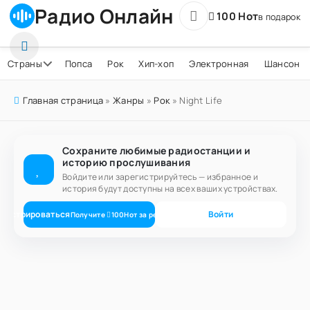
Радио Онлайн
100 Нот
в подарок
Страны
Попса
Рок
Хип-хоп
Электронная
Шансон
Главная страница
»
Жанры
»
Рок
» Night Life
Сохраните любимые радиостанции и
историю прослушивания
Войдите или зарегистрируйтесь — избранное и
история будут доступны на всех ваших устройствах.
егистрироваться
Войти
Получите
100
Нот
за регистрацию