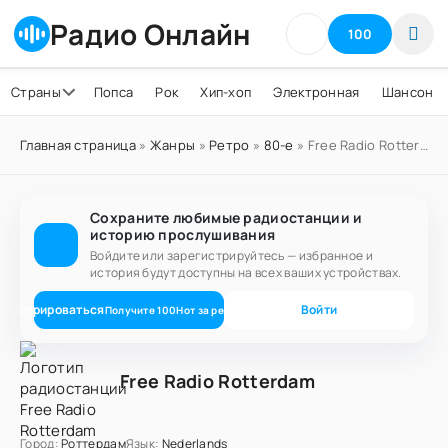
Радио Онлайн
100
Страны
Попса
Рок
Хип-хоп
Электронная
Шансон
Главная страница
»
Жанры
»
Ретро
»
80-е
» Free Radio Rotterdam
Сохраните любимые радиостанции и
историю прослушивания
Войдите или зарегистрируйтесь — избранное и
история будут доступны на всех ваших устройствах.
егистрироваться
Войти
Получите
100
Нот
за регистрацию
Free Radio Rotterdam
Город:
Роттердам
Язык:
Nederlands