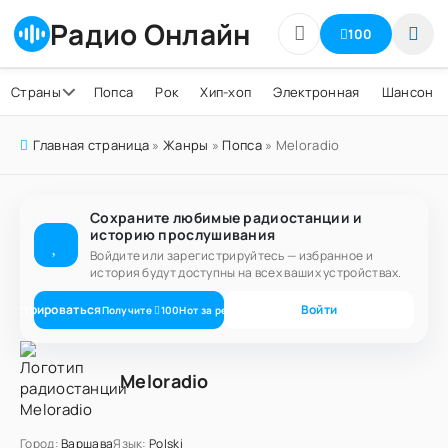
Радио Онлайн
100
Страны
Попса
Рок
Хип-хоп
Электронная
Шансон
Главная страница
»
Жанры
»
Попса
» Meloradio
Сохраните любимые радиостанции и
историю прослушивания
Войдите или зарегистрируйтесь — избранное и
история будут доступны на всех ваших устройствах.
егистрироваться
Войти
Получите
100
Нот
за регистрацию
Meloradio
Город:
Варшава
Язык:
Polski