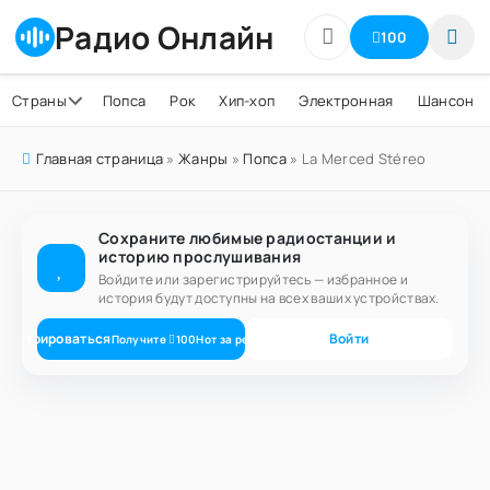
Радио Онлайн
100
Страны
Попса
Рок
Хип-хоп
Электронная
Шансон
Главная страница
»
Жанры
»
Попса
» La Merced Stéreo
Сохраните любимые радиостанции и
историю прослушивания
Войдите или зарегистрируйтесь — избранное и
история будут доступны на всех ваших устройствах.
егистрироваться
Войти
Получите
100
Нот
за регистрацию