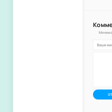
Комм
Минима
О