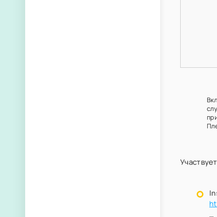
Вкл
сл
пр
Пл
Участвует
I
ht