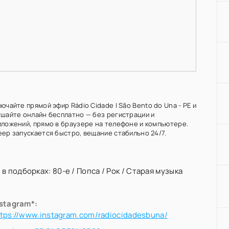
ючайте прямой эфир Rádio Cidade | São Bento do Una - PE и
ушайте онлайн бесплатно — без регистрации и
иложений, прямо в браузере на телефоне и компьютере.
еер запускается быстро, вещание стабильно 24/7.
 в подборках:
80-е
/
Попса
/
Рок
/
Старая музыка
nstagram*:
tps://www.instagram.com/radiocidadesbuna/