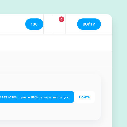
0
100
ВОЙТИ
оваться
Войти
Получите
100
Нот
за регистрацию