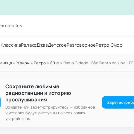
н
Классика
Релакс
Джаз
Детское
Разговорное
Ретро
Юмор
раница
»
Жанры
»
Ретро
»
80-е
» Rádio Cidade | São Bento do Una - PE
Сохраните любимые
радиостанции и историю
прослушивания
Зарегистрир
Войдите или зарегистрируйтесь — избранное
и история будут доступны на всех ваших
устройствах.