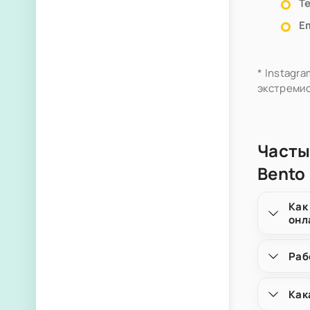
Т
Em
* Instagr
экстремис
Часты
Bento 
Как
онл
Раб
Как