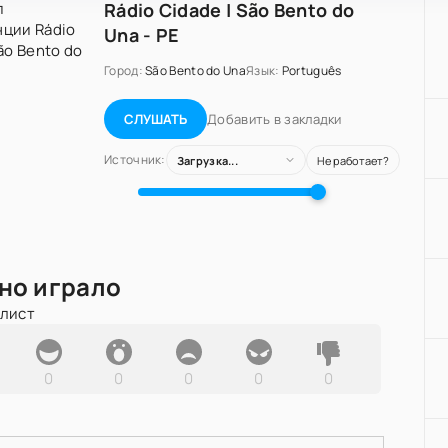
Rádio Cidade | São Bento do
Una - PE
Город:
São Bento do Una
Язык:
Português
Добавить в закладки
СЛУШАТЬ
Источник:
Загрузка...
Не работает?
но играло
йлист
0
0
0
0
0