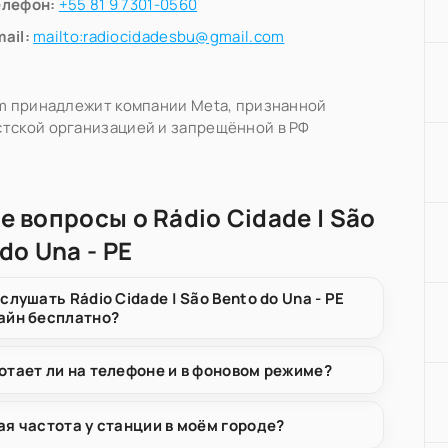
елефон:
+55 81 9 7301-0560
ail:
mailto:radiocidadesbu@gmail.com
am принадлежит компании Meta, признанной
тской организацией и запрещённой в РФ
е вопросы о Rádio Cidade | São
do Una - PE
 слушать Rádio Cidade | São Bento do Una - PE
айн бесплатно?
отает ли на телефоне и в фоновом режиме?
ая частота у станции в моём городе?