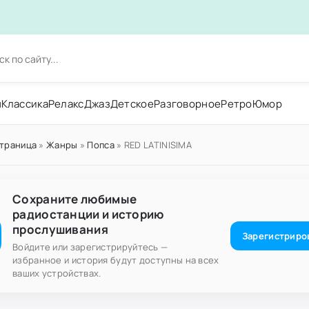
н
Классика
Релакс
Джаз
Детское
Разговорное
Ретро
Юмор
страница
»
Жанры
»
Попса
» RED LATINISIMA
Сохраните любимые
радиостанции и историю
прослушивания
Зарегистриро
Войдите или зарегистрируйтесь —
избранное и история будут доступны на всех
ваших устройствах.