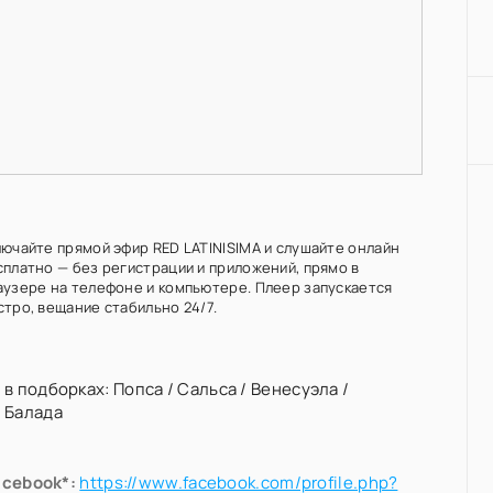
лючайте прямой эфир RED LATINISIMA и слушайте онлайн
сплатно — без регистрации и приложений, прямо в
аузере на телефоне и компьютере. Плеер запускается
стро, вещание стабильно 24/7.
 в подборках:
Попса
/
Сальса
/
Венесуэла
/
/
Балада
acebook*:
https://www.facebook.com/profile.php?