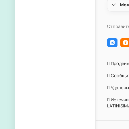
Мож
Отправить
Продвиж
Сообщит
Удалены 
Источник
LATINISIM