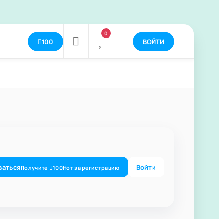
0
100
ВОЙТИ
ваться
Войти
Получите
100
Нот
за регистрацию