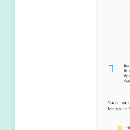
Вк
бе
бр
бы
Участвует
Меренге
F