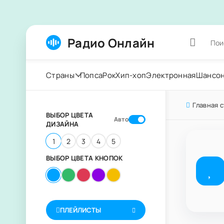
Радио Онлайн
Страны
Попса
Рок
Хип-хоп
Электронная
Шансо
Главная 
ВЫБОР ЦВЕТА
Авто
ДИЗАЙНА
1
2
3
4
5
ВЫБОР ЦВЕТА КНОПОК
ПЛЕЙЛИСТЫ