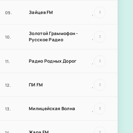
Зайцев FM
09.
Золотой Граммофон -
10.
Русское Радио
Радио Родных Дорог
11.
ПИ FM
12.
Милицейская Волна
13.
Жара FM
14.