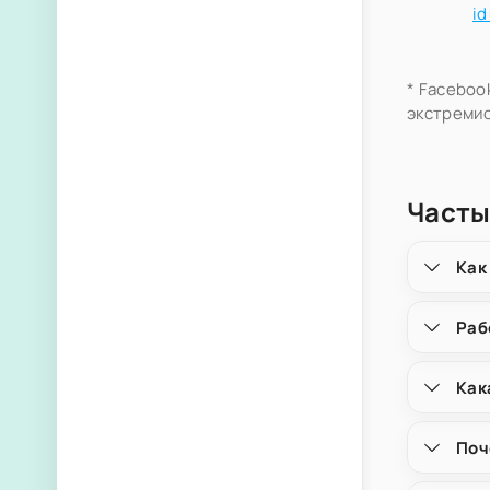
i
* Faceboo
экстремис
Часты
Как
Раб
Как
Поч