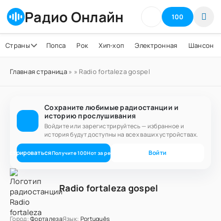
Радио Онлайн
100
Страны
Попса
Рок
Хип-хоп
Электронная
Шансон
Главная страница
»
» Radio fortaleza gospel
Сохраните любимые радиостанции и
историю прослушивания
Войдите или зарегистрируйтесь — избранное и
история будут доступны на всех ваших устройствах.
егистрироваться
Войти
Получите
100
Нот
за регистрацию
Radio fortaleza gospel
Город:
Форталеза
Язык:
Português