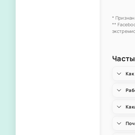
* Признан
** Facebo
экстремис
Часты
Как
Раб
Как
Поч