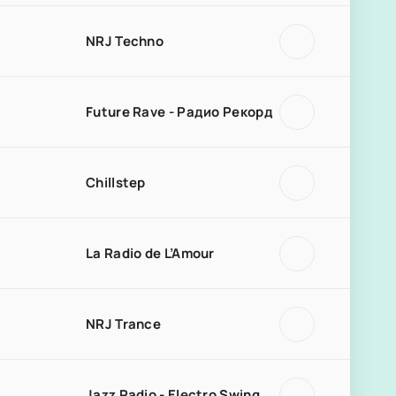
NRJ Techno
Future Rave - Радио Рекорд
Chillstep
La Radio de L’Amour
NRJ Trance
Jazz Radio - Electro Swing