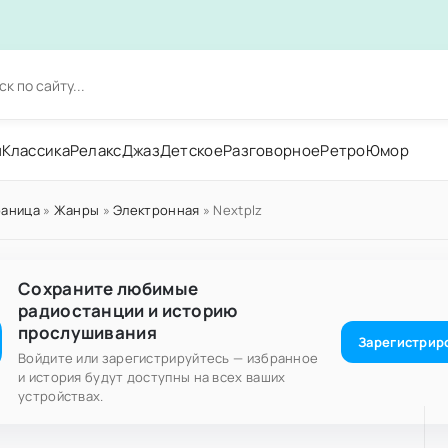
н
Классика
Релакс
Джаз
Детское
Разговорное
Ретро
Юмор
раница
»
Жанры
»
Электронная
» Nextplz
Сохраните любимые
радиостанции и историю
прослушивания
Зарегистрир
Войдите или зарегистрируйтесь — избранное
и история будут доступны на всех ваших
устройствах.