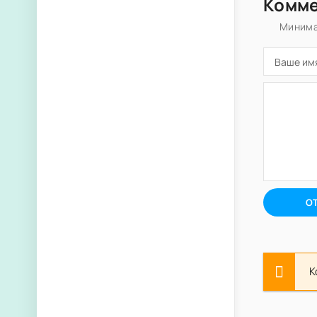
Комм
Минима
О
К