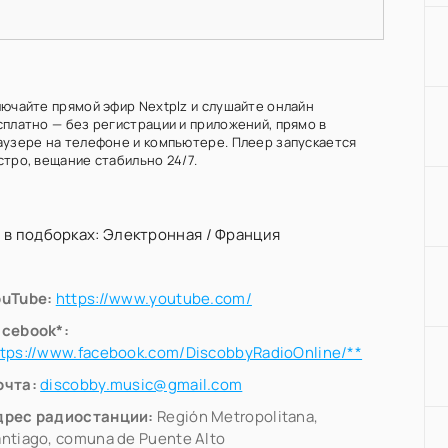
лючайте прямой эфир Nextplz и слушайте онлайн
сплатно — без регистрации и приложений, прямо в
аузере на телефоне и компьютере. Плеер запускается
стро, вещание стабильно 24/7.
 в подборках:
Электронная
/
Франция
ouTube:
https://www.youtube.com/
acebook*:
ttps://www.facebook.com/DiscobbyRadioOnline/**
очта:
discobby.music@gmail.com
дрес радиостанции:
Región Metropolitana,
ntiago, comuna de Puente Alto