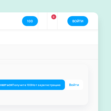
0
100
ВОЙТИ
оваться
Войти
Получите
100
Нот
за регистрацию