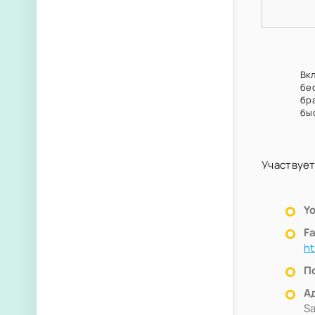
Вк
бе
бр
бы
Участвует
Y
F
h
П
А
Sa