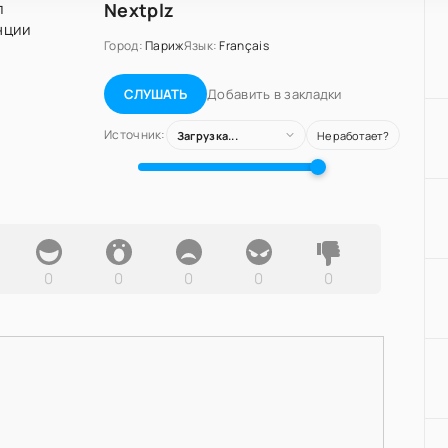
Nextplz
Город:
Париж
Язык:
Français
Добавить в закладки
СЛУШАТЬ
Источник:
Загрузка...
Не работает?
0
0
0
0
0