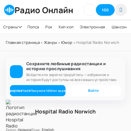
Радио Онлайн
100
Страны
Попса
Рок
Хип-хоп
Электронная
Шансон
Главная страница
»
Жанры
»
Юмор
» Hospital Radio Norwich
Сохраните любимые радиостанции и
историю прослушивания
Войдите или зарегистрируйтесь — избранное и
история будут доступны на всех ваших устройствах.
егистрироваться
Войти
Получите
100
Нот
за регистрацию
Hospital Radio Norwich
Город:
Норидж
Язык:
English