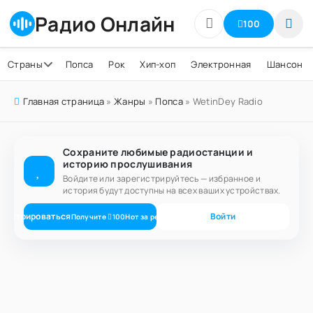
Радио Онлайн
100
Страны
Попса
Рок
Хип-хоп
Электронная
Шансон
Главная страница
»
Жанры
»
Попса
» WetinDey Radio
Сохраните любимые радиостанции и
историю прослушивания
Войдите или зарегистрируйтесь — избранное и
история будут доступны на всех ваших устройствах.
егистрироваться
Войти
Получите
100
Нот
за регистрацию