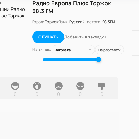
Радио Европа Плюс Торжок
98.3 FM
Город:
Торжок
Язык:
Русский
Частота:
98.3FM
Добавить в закладки
СЛУШАТЬ
Источник:
Загрузка...
Не работает?
0
0
0
0
0