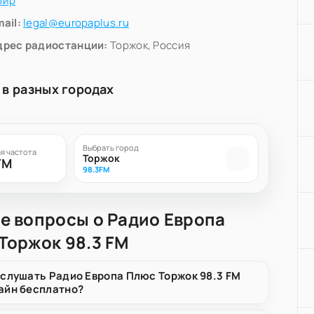
фир
ail:
legal@europaplus.ru
дрес радиостанции:
Торжок, Россия
 в разных городах
Выбрать город
я частота
Торжок
FM
98.3FM
е вопросы о Радио Европа
Торжок 98.3 FM
 слушать Радио Европа Плюс Торжок 98.3 FM
айн бесплатно?