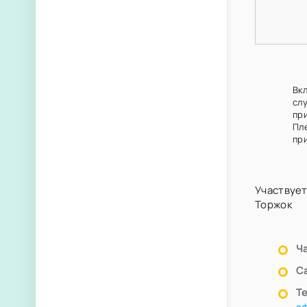
Вк
сл
пр
Пл
при
Участвует
Торжок
Ч
С
Т