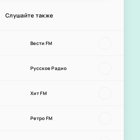
Слушайте также
Вести FM
Русское Радио
Хит FM
Ретро FM