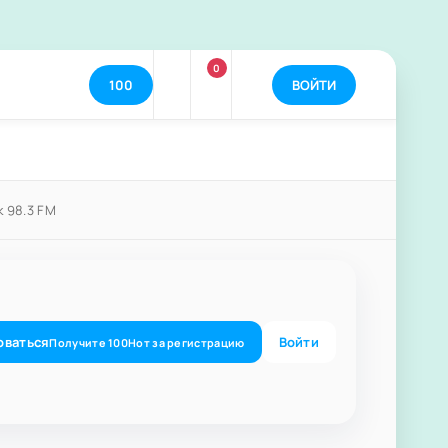
0
100
ВОЙТИ
 98.3 FM
оваться
Войти
Получите
100
Нот
за регистрацию