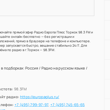
лючайте прямой эфир Радио Европа Плюс Торжок 98.3 FM и
ушайте онлайн бесплатно — без регистрации и
иложений, прямо в браузере на телефоне и компьютере.
еер запускается быстро, вещание стабильно 24/7. Для
ёма по радио в г.Торжок — 98.3FM.
 в подборках:
Россия
/
Радио на русском языке
/
астота:
98.3FM
айт радио:
https://europaplus.ru/
елефон:
+7 (495) 799-97-97
,
+7 (495) 745-65-65