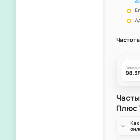
э
Em
А
Частота
Основна
98.3
Часты
Плюс 
Как
онл