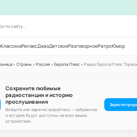
н
Классика
Релакс
Джаз
Детское
Разговорное
Ретро
Юмор
раница
»
Страны
»
Россия
»
Европа Плюс
» Радио Европа Плюс Торжок
Сохраните любимые
радиостанции и историю
прослушивания
Зарегистрир
Войдите или зарегистрируйтесь — избранное
и история будут доступны на всех ваших
устройствах.