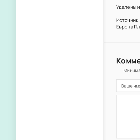
Удалены н
Источник 
Европа Пл
Комм
Минима