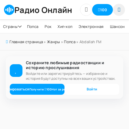
Радио Онлайн
100
Страны
Попса
Рок
Хип-хоп
Электронная
Шансон
Главная страница
»
Жанры
»
Попса
» Abdallah FM
Сохраните любимые радиостанции и
историю прослушивания
Войдите или зарегистрируйтесь — избранное и
история будут доступны на всех ваших устройствах.
егистрироваться
Войти
Получите
100
Нот
за регистрацию