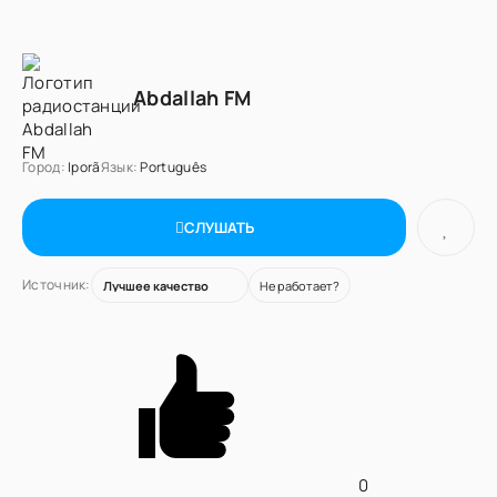
Abdallah FM
Город:
Iporã
Язык:
Português
СЛУШАТЬ
Источник:
Не работает?
0