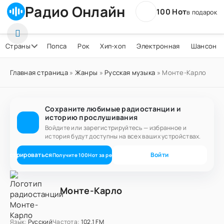
Радио Онлайн
100 Нот
в подарок
Страны
Попса
Рок
Хип-хоп
Электронная
Шансон
Главная страница
»
Жанры
»
Русская музыка
» Монте-Карло
Сохраните любимые радиостанции и
историю прослушивания
Войдите или зарегистрируйтесь — избранное и
история будут доступны на всех ваших устройствах.
егистрироваться
Войти
Получите
100
Нот
за регистрацию
Монте-Карло
Язык:
Русский
Частота:
102.1 FM