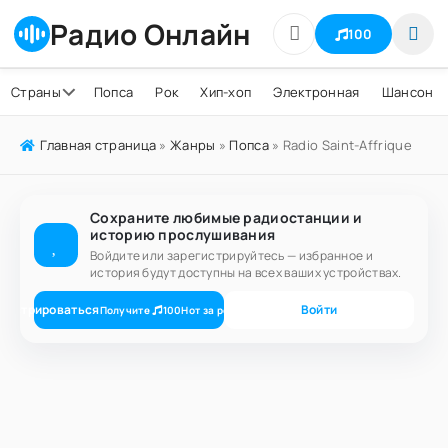
Радио Онлайн
100
Страны
Попса
Рок
Хип-хоп
Электронная
Шансон
Главная страница
»
Жанры
»
Попса
» Radio Saint-Affrique
Сохраните любимые радиостанции и
историю прослушивания
Войдите или зарегистрируйтесь — избранное и
история будут доступны на всех ваших устройствах.
гистрироваться
Войти
Получите
100
Нот
за регистрацию