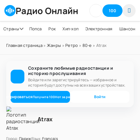
Радио Онлайн
100
Страны
Попса
Рок
Хип-хоп
Электронная
Шансон
Главная страница
»
Жанры
»
Ретро
»
80-е
» Atrax
Сохраните любимые радиостанции и
историю прослушивания
Войдите или зарегистрируйтесь — избранное и
история будут доступны на всех ваших устройствах.
егистрироваться
Войти
Получите
100
Нот
за регистрацию
Atrax
Город:
Париж
Язык:
Français