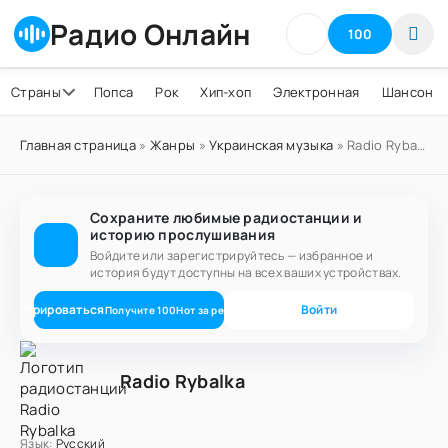
Радио Онлайн
100
Страны
Попса
Рок
Хип-хоп
Электронная
Шансон
Главная страница
»
Жанры
»
Украинская музыка
» Radio Rybalka
Сохраните любимые радиостанции и
историю прослушивания
Войдите или зарегистрируйтесь — избранное и
история будут доступны на всех ваших устройствах.
егистрироваться
Войти
Получите
100
Нот
за регистрацию
Radio Rybalka
Язык:
Русский