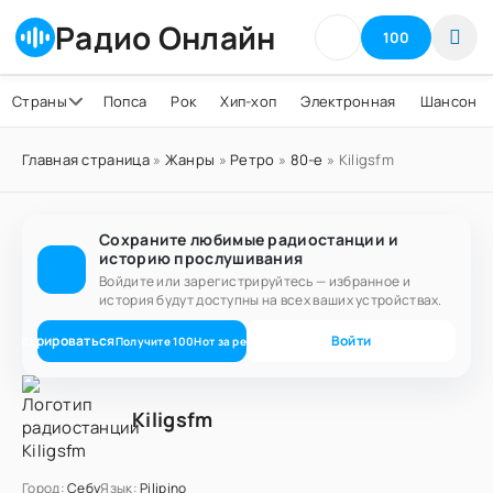
Радио Онлайн
100
Страны
Попса
Рок
Хип-хоп
Электронная
Шансон
Главная страница
»
Жанры
»
Ретро
»
80-е
» Kiligsfm
Сохраните любимые радиостанции и
историю прослушивания
Войдите или зарегистрируйтесь — избранное и
история будут доступны на всех ваших устройствах.
егистрироваться
Войти
Получите
100
Нот
за регистрацию
Kiligsfm
Город:
Себу
Язык:
Pilipino