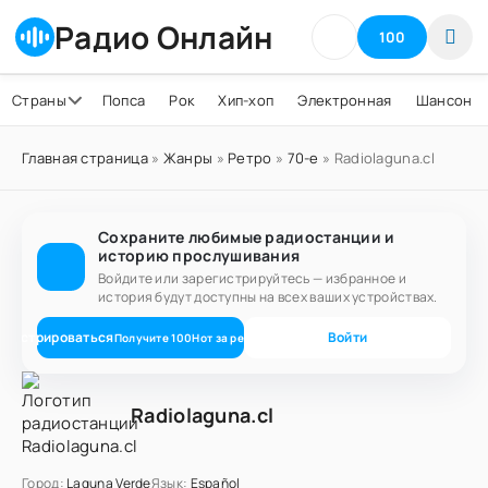
Радио Онлайн
100
Страны
Попса
Рок
Хип-хоп
Электронная
Шансон
Главная страница
»
Жанры
»
Ретро
»
70-е
» Radiolaguna.cl
Сохраните любимые радиостанции и
историю прослушивания
Войдите или зарегистрируйтесь — избранное и
история будут доступны на всех ваших устройствах.
егистрироваться
Войти
Получите
100
Нот
за регистрацию
Radiolaguna.cl
Город:
Laguna Verde
Язык:
Español