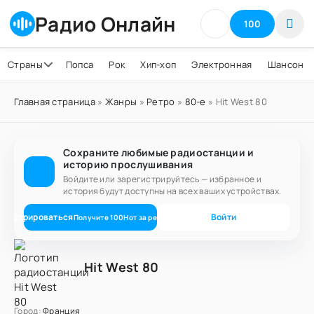
Радио Онлайн
100
Страны
Попса
Рок
Хип-хоп
Электронная
Шансон
Главная страница
»
Жанры
»
Ретро
»
80-е
» Hit West 80
Сохраните любимые радиостанции и
историю прослушивания
Войдите или зарегистрируйтесь — избранное и
история будут доступны на всех ваших устройствах.
егистрироваться
Войти
Получите
100
Нот
за регистрацию
Hit West 80
Город:
Франция