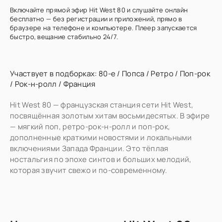
Включайте прямой эфир Hit West 80 и слушайте онлайн
бесплатно — без регистрации и приложений, прямо в
браузере на телефоне и компьютере. Плеер запускается
быстро, вещание стабильно 24/7.
Участвует в подборках:
80-е
/
Попса
/
Ретро
/
Поп-рок
/
Рок-н-ролл
/
Франция
Hit West 80 — французская станция сети Hit West,
посвящённая золотым хитам восьмидесятых. В эфире
— мягкий поп, ретро-рок-н-ролл и поп-рок,
дополненные краткими новостями и локальными
включениями Запада Франции. Это тёплая
ностальгия по эпохе синтов и больших мелодий,
которая звучит свежо и по-современному.