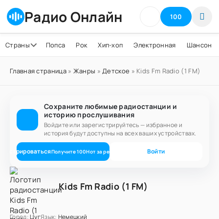
Радио Онлайн
100
Страны
Попса
Рок
Хип-хоп
Электронная
Шансон
Главная страница
»
Жанры
»
Детское
» Kids Fm Radio (1 FM)
Сохраните любимые радиостанции и
историю прослушивания
Войдите или зарегистрируйтесь — избранное и
история будут доступны на всех ваших устройствах.
егистрироваться
Войти
Получите
100
Нот
за регистрацию
Kids Fm Radio (1 FM)
Город:
Цуг
Язык:
Немецкий