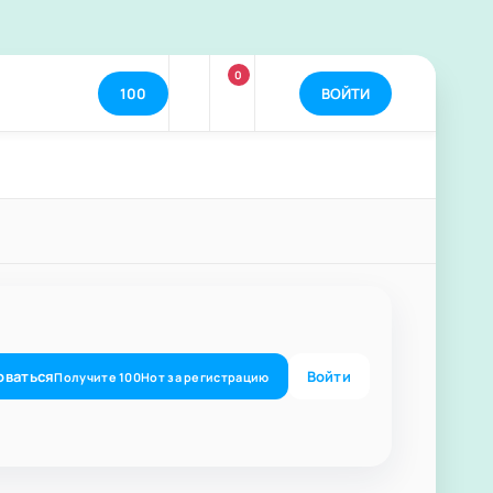
0
100
ВОЙТИ
оваться
Войти
Получите
100
Нот
за регистрацию