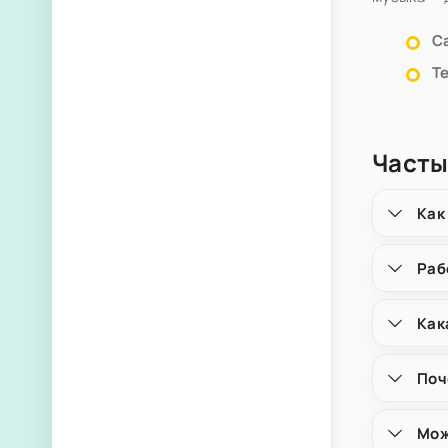
С
Т
Часты
Как
Раб
Как
Поч
Мож