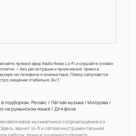
ючайте прямой эфир Radio Relax Lo-Fi и слушайте онлайн
сплатно — без регистрации и приложений, прямо в
аузере на телефоне и компьютере. Плеер запускается
стро, вещание стабильно 24/7.
 в подборках:
Релакс
/
Лёгкая музыка
/
Молдова
/
ио на румынском языке
/
Для фона
ненавязчивое музыкальное сопровождение из
Здесь звучит lo-fi и лёгкая инструментальная
для работы, фона и душевного релакса.