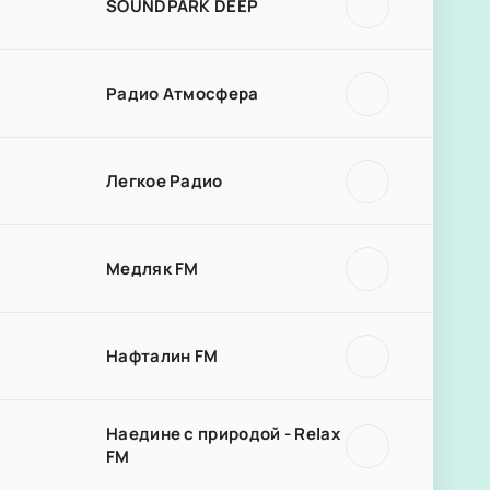
SOUNDPARK DEEP
Радио Атмосфера
Легкое Радио
Медляк FM
Нафталин FM
Наедине с природой - Relax
FM