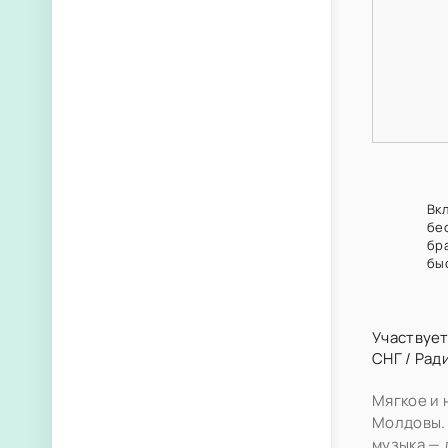
Вкл
бе
бр
бы
Участвует
СНГ
/
Рад
Мягкое и 
Молдовы. 
музыка — 