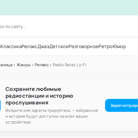
н
Классика
Релакс
Джаз
Детское
Разговорное
Ретро
Юмор
раница
»
Жанры
»
Релакс
» Radio Relax Lo-Fi
Сохраните любимые
радиостанции и историю
прослушивания
Зарегистрир
Войдите или зарегистрируйтесь — избранное
и история будут доступны на всех ваших
устройствах.