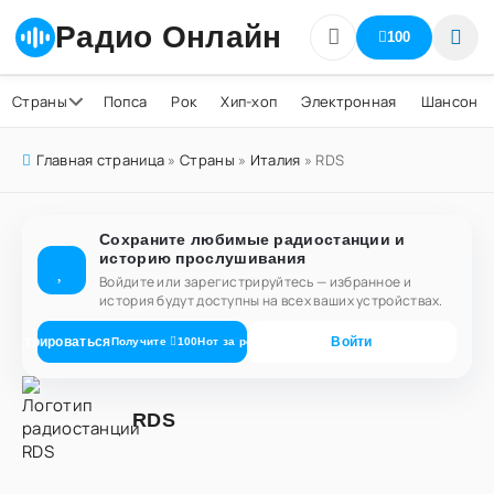
Радио Онлайн
100
Страны
Попса
Рок
Хип-хоп
Электронная
Шансон
Главная страница
»
Страны
»
Италия
» RDS
Сохраните любимые радиостанции и
историю прослушивания
Войдите или зарегистрируйтесь — избранное и
история будут доступны на всех ваших устройствах.
егистрироваться
Войти
Получите
100
Нот
за регистрацию
RDS