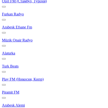
Özel FM (Стамбул, Турция)
Furkan Radyo
Arabesk Efsane Fm
Müzik Onair Radyo
Alaturka
Turk Beats
Play FM (Никосия, Кипр)
Piramit FM
Arabesk Alemi