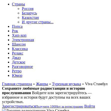
Страны
Россия
Беларусь
Казахстан
И другие страны...
Попса
Рок
Хип-хоп
Электронная
Шансон
Классика
Релакс
Джаз
Детское
Разговорное
Ретро
Юмор
Главная страница
»
Жанры
»
Турецкая музыка
» Viva Стамбул
Сохраните любимые радиостанции и историю
прослушивания
Войдите или зарегистрируйтесь —
избранное и история будут доступны на всех ваших
устройствах.
Зарегистрироваться
Войти
Получите
100
Нот
за регистрацию