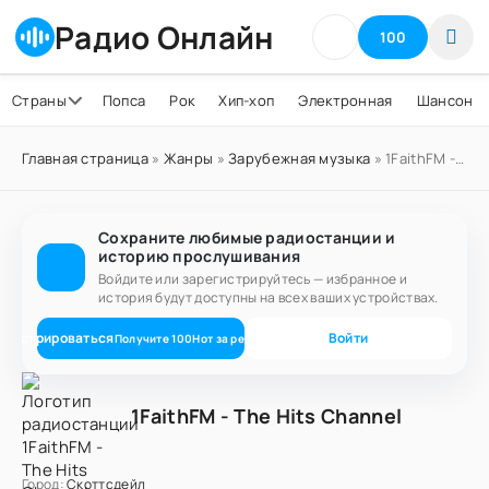
Радио Онлайн
100
Страны
Попса
Рок
Хип-хоп
Электронная
Шансон
Главная страница
»
Жанры
»
Зарубежная музыка
» 1FaithFM - The Hits Channel
Сохраните любимые радиостанции и
историю прослушивания
Войдите или зарегистрируйтесь — избранное и
история будут доступны на всех ваших устройствах.
егистрироваться
Войти
Получите
100
Нот
за регистрацию
1FaithFM - The Hits Channel
Город:
Скоттсдейл