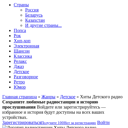
Страны
Россия
Беларусь
Казахстан
И другие страны...
Попса
Рок
Хип-хоп
Электронная
Шансон
Классика
Релакс
Джаз
Детское
Разговорное
Ретро
Юмор
Главная страница
»
Жанры
»
Детское
» Хиты Детского радио
Сохраните любимые радиостанции и историю
прослушивания
Войдите или зарегистрируйтесь —
избранное и история будут доступны на всех ваших
устройствах.
Зарегистрироваться
Войти
Получите
100
Нот
за регистрацию