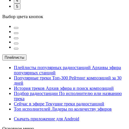
4
5
Выбор цвета кнопок
Плейлисты
Плейлисты популярных радиостанций
Архивы эфира
популярных станций
Популярные треки
Топ-300
Рейтинг композиций за 30
дней
История треков
Архив эфира и поиск композиций
Подбор радиостанции
По исполнителю или названию
трека
Сейчас в эфире
Текущие треки радиостанций
Топ исполнителей
Лидеры по количеству эфиров
Скачать приложение для Android
Основное меню