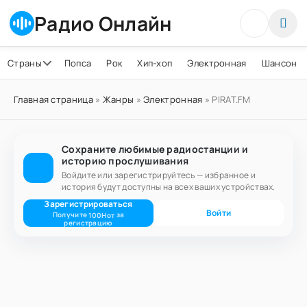
Радио Онлайн
Страны
Попса
Рок
Хип-хоп
Электронная
Шансон
Главная страница
»
Жанры
»
Электронная
» PIRAT.FM
Сохраните любимые радиостанции и
историю прослушивания
Войдите или зарегистрируйтесь — избранное и
история будут доступны на всех ваших устройствах.
Зарегистрироваться
Войти
Получите
за
100
Нот
регистрацию