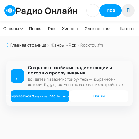
Радио Онлайн
100
Страны
Попса
Рок
Хип-хоп
Электронная
Шансон
Главная страница
»
Жанры
»
Рок
» RockYou.fm
Сохраните любимые радиостанции и
историю прослушивания
Войдите или зарегистрируйтесь — избранное и
история будут доступны на всех ваших устройствах.
егистрироваться
Войти
Получите
100
Нот
за регистрацию