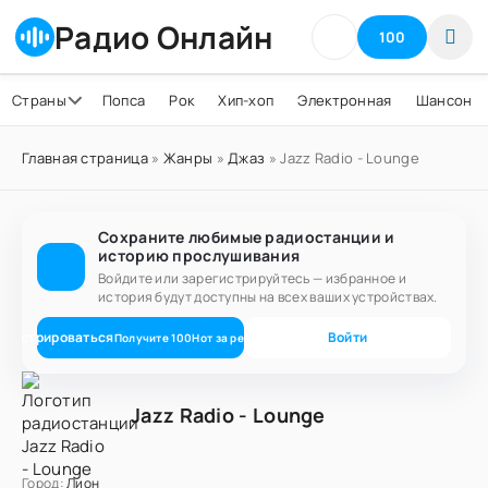
Радио Онлайн
100
Страны
Попса
Рок
Хип-хоп
Электронная
Шансон
Главная страница
»
Жанры
»
Джаз
» Jazz Radio - Lounge
Сохраните любимые радиостанции и
историю прослушивания
Войдите или зарегистрируйтесь — избранное и
история будут доступны на всех ваших устройствах.
егистрироваться
Войти
Получите
100
Нот
за регистрацию
Jazz Radio - Lounge
Город:
Лион