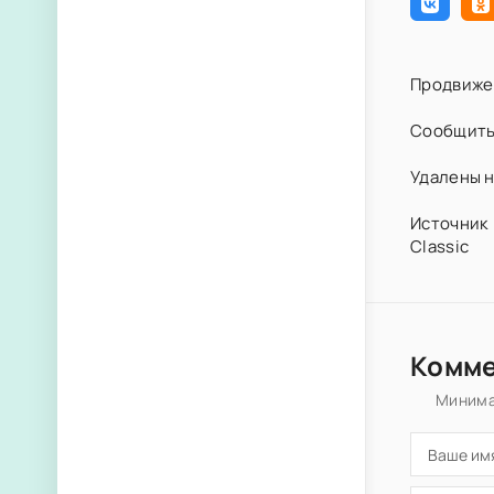
Продвиже
Сообщить
Удалены н
Источник 
Classic
Комм
Минима