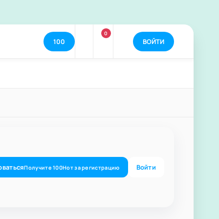
0
100
ВОЙТИ
оваться
Войти
Получите
100
Нот
за регистрацию