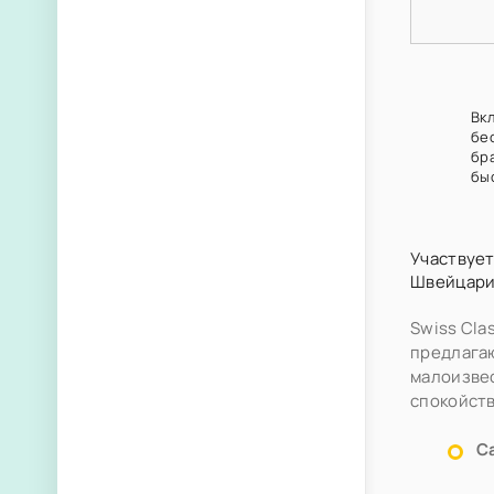
Вкл
бе
бр
бы
Участвует
Швейцарии
Swiss Cla
предлага
малоизвес
спокойств
С