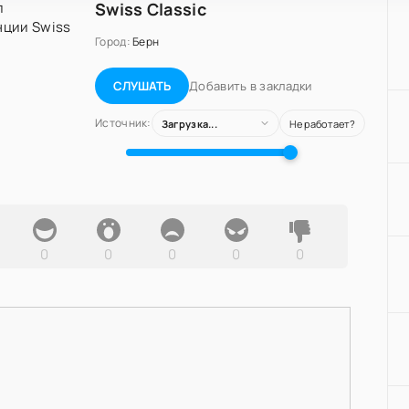
Swiss Classic
Город:
Берн
Добавить в закладки
СЛУШАТЬ
Источник:
Загрузка...
Не работает?
0
0
0
0
0