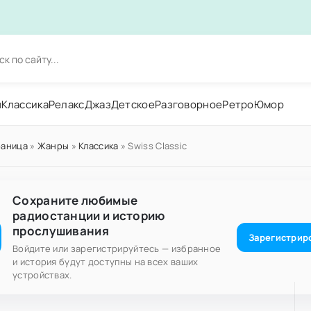
н
Классика
Релакс
Джаз
Детское
Разговорное
Ретро
Юмор
раница
»
Жанры
»
Классика
» Swiss Classic
Сохраните любимые
радиостанции и историю
прослушивания
Зарегистрир
Войдите или зарегистрируйтесь — избранное
и история будут доступны на всех ваших
устройствах.