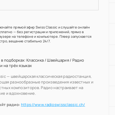
ючайте прямой эфир Swiss Classic и слушайте онлайн
сплатно — без регистрации и приложений, прямо в
аузере на телефоне и компьютере. Плеер запускается
стро, вещание стабильно 24/7.
 в подборках:
Классика
/
Швейцария
/
Радио
 на трёх языках
ssic — швейцарская классическая радиостанция,
ющая разнообразные произведения известных и
тных композиторов. Радио настраивает на
ие и вдохновение.
айт радио:
https://www.radioswissclassic.ch/