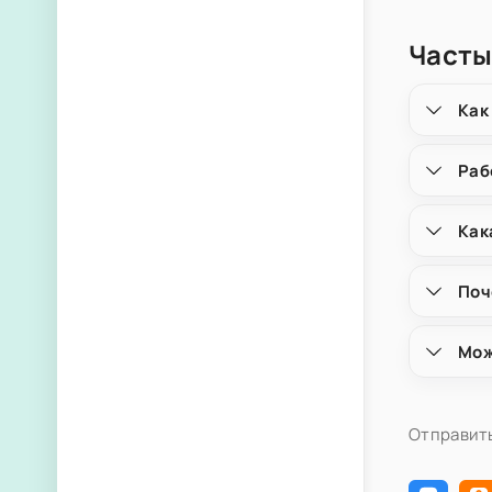
Часты
Как
Раб
Как
Поч
Мож
Отправить