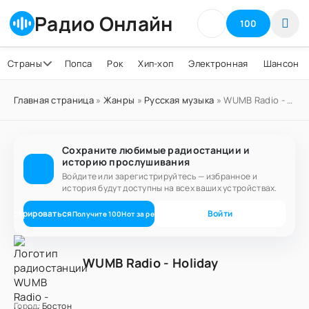
Радио Онлайн
100
Страны
Попса
Рок
Хип-хоп
Электронная
Шансон
Главная страница
»
Жанры
»
Русская музыка
» WUMB Radio - Holiday
Сохраните любимые радиостанции и
историю прослушивания
Войдите или зарегистрируйтесь — избранное и
история будут доступны на всех ваших устройствах.
егистрироваться
Войти
Получите
100
Нот
за регистрацию
WUMB Radio - Holiday
Город:
Бостон