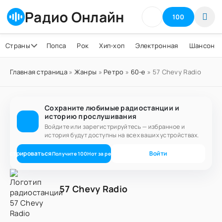
Радио Онлайн
100
Страны
Попса
Рок
Хип-хоп
Электронная
Шансон
Главная страница
»
Жанры
»
Ретро
»
60-е
» 57 Chevy Radio
Сохраните любимые радиостанции и
историю прослушивания
Войдите или зарегистрируйтесь — избранное и
история будут доступны на всех ваших устройствах.
егистрироваться
Войти
Получите
100
Нот
за регистрацию
57 Chevy Radio