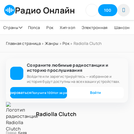
Радио Онлайн
100
Страны
Попса
Рок
Хип-хоп
Электронная
Шансон
Главная страница
»
Жанры
»
Рок
» Radiolla Clutch
Сохраните любимые радиостанции и
историю прослушивания
Войдите или зарегистрируйтесь — избранное и
история будут доступны на всех ваших устройствах.
егистрироваться
Войти
Получите
100
Нот
за регистрацию
Radiolla Clutch
Город:
Киев