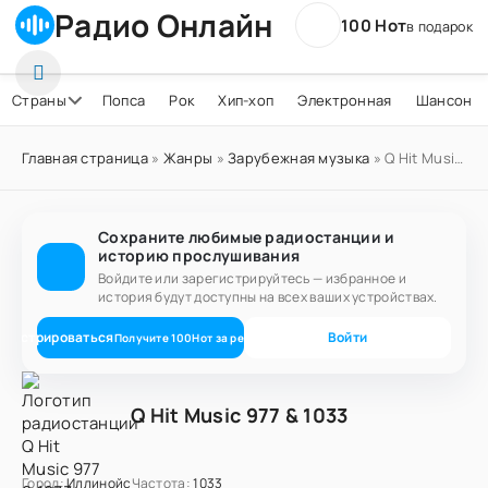
Радио Онлайн
100 Нот
в подарок
Страны
Попса
Рок
Хип-хоп
Электронная
Шансон
Главная страница
»
Жанры
»
Зарубежная музыка
» Q Hit Music 977 & 1033
Сохраните любимые радиостанции и
историю прослушивания
Войдите или зарегистрируйтесь — избранное и
история будут доступны на всех ваших устройствах.
егистрироваться
Войти
Получите
100
Нот
за регистрацию
Q Hit Music 977 & 1033
Город:
Иллинойс
Частота:
1033