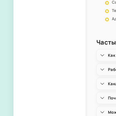
С
Т
А
Часты
Как
Раб
Как
Поч
Мож