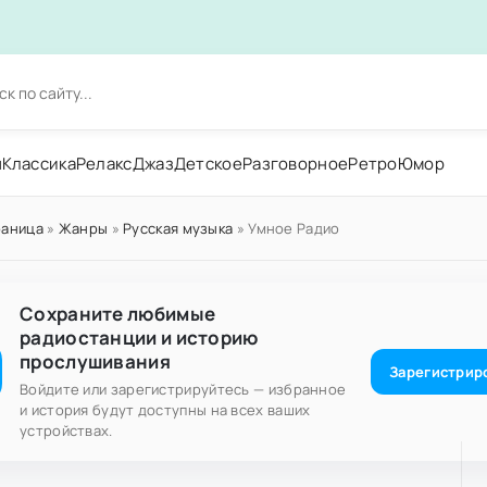
н
Классика
Релакс
Джаз
Детское
Разговорное
Ретро
Юмор
раница
»
Жанры
»
Русская музыка
» Умное Радио
Сохраните любимые
радиостанции и историю
прослушивания
Зарегистрир
Войдите или зарегистрируйтесь — избранное
и история будут доступны на всех ваших
устройствах.