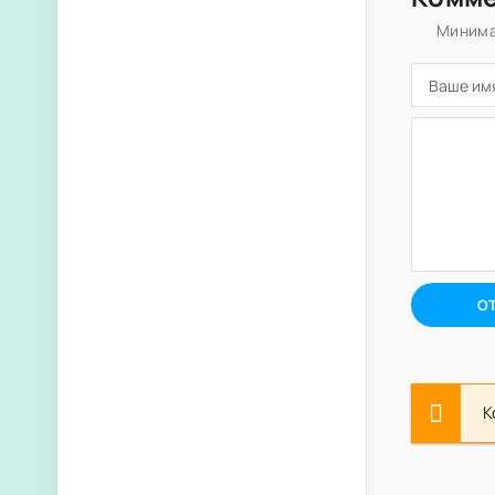
Минима
О
К