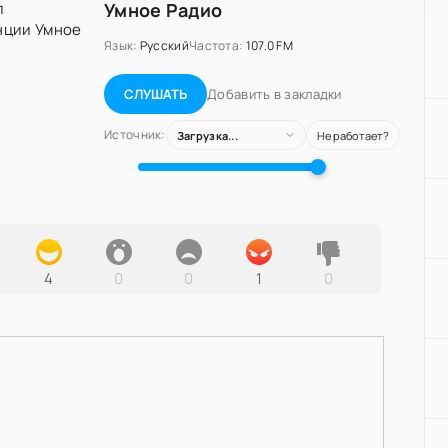
Умное Радио
Язык:
Русский
Частота:
107.0 FM
Добавить в закладки
СЛУШАТЬ
Источник:
Загрузка...
Не работает?
4
0
0
1
0