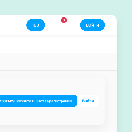
0
100
ВОЙТИ
оваться
Войти
Получите
100
Нот
за регистрацию