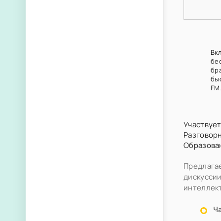
Вк
бе
бр
быс
FM
Участвует
Разговор
Образова
Предлагае
дискуссии
интеллект
Ч