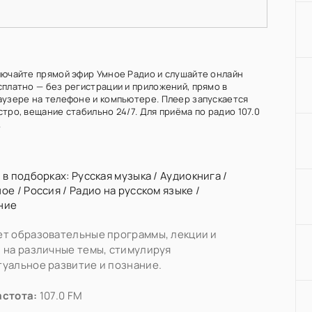
лючайте прямой эфир Умное Радио и слушайте онлайн
сплатно — без регистрации и приложений, прямо в
аузере на телефоне и компьютере. Плеер запускается
тро, вещание стабильно 24/7. Для приёма по радио 107.0
.
 в подборках:
Русская музыка
/
Аудиокнига
/
ное
/
Россия
/
Радио на русском языке
/
ние
т образовательные программы, лекции и
 на различные темы, стимулируя
уальное развитие и познание.
астота:
107.0 FM