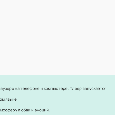
раузере на телефоне и компьютере. Плеер запускается
ом языке
атмосферу любви и эмоций.