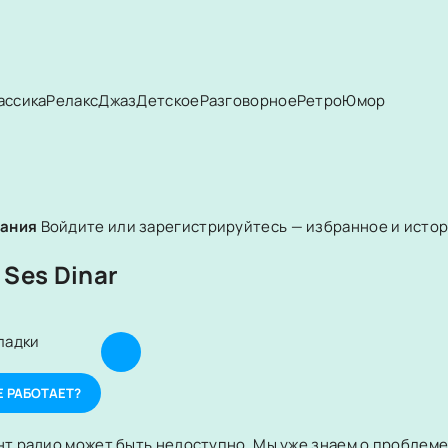
ассика
Релакс
Джаз
Детское
Разговорное
Ретро
Юмор
вания
Войдите или зарегистрируйтесь — избранное и истори
 Ses Dinar
ладки
Е РАБОТАЕТ?
т радио может быть недоступно. Мы уже знаем о проблеме 