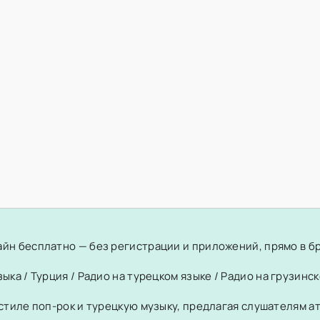
айн бесплатно — без регистрации и приложений, прямо в б
зыка
/
Турция
/
Радио на турецком языке
/
Радио на грузинск
в стиле поп-рок и турецкую музыку, предлагая слушателям 