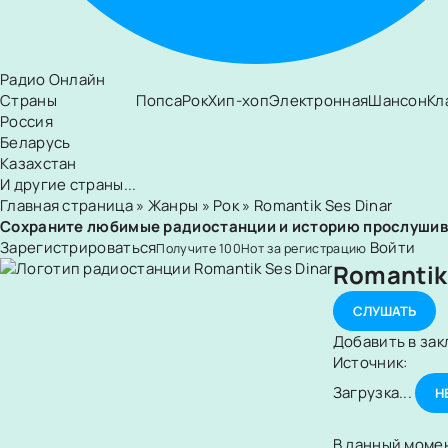
Радио Онлайн
Страны
Попса
Рок
Хип-хоп
Электронная
Шансон
Кл
Россия
Беларусь
Казахстан
И другие страны...
Главная страница
»
Жанры
»
Рок
» Romantik Ses Dinar
Сохраните любимые радиостанции и историю прослуши
Зарегистрироваться
Войти
Получите
100
Нот
за регистрацию
Romantik
СЛУШАТЬ
Добавить в зак
Источник:
Загрузка...
Н
В данный момен