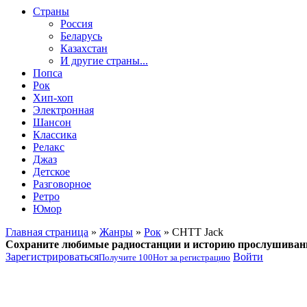
Страны
Россия
Беларусь
Казахстан
И другие страны...
Попса
Рок
Хип-хоп
Электронная
Шансон
Классика
Релакс
Джаз
Детское
Разговорное
Ретро
Юмор
Главная страница
»
Жанры
»
Рок
» CHTT Jack
Сохраните любимые радиостанции и историю прослушиван
Зарегистрироваться
Войти
Получите
100
Нот
за регистрацию