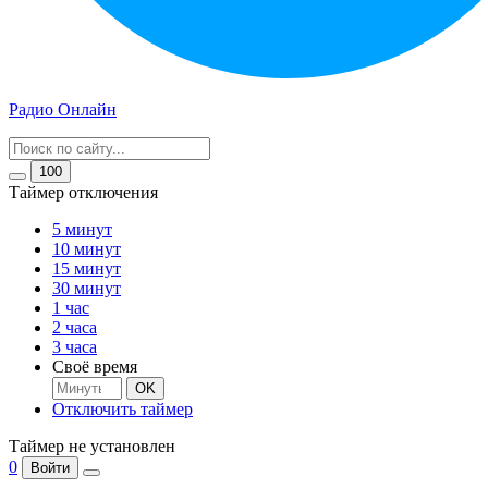
Радио Онлайн
100
Таймер отключения
5 минут
10 минут
15 минут
30 минут
1 час
2 часа
3 часа
Своё время
OK
Отключить таймер
Таймер не установлен
0
Войти