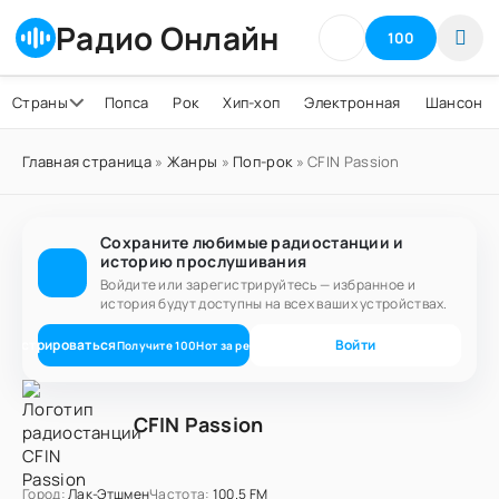
Радио Онлайн
100
Страны
Попса
Рок
Хип-хоп
Электронная
Шансон
Главная страница
»
Жанры
»
Поп-рок
» CFIN Passion
Сохраните любимые радиостанции и
историю прослушивания
Войдите или зарегистрируйтесь — избранное и
история будут доступны на всех ваших устройствах.
егистрироваться
Войти
Получите
100
Нот
за регистрацию
CFIN Passion
Город:
Лак-Этшмен
Частота:
100.5 FM