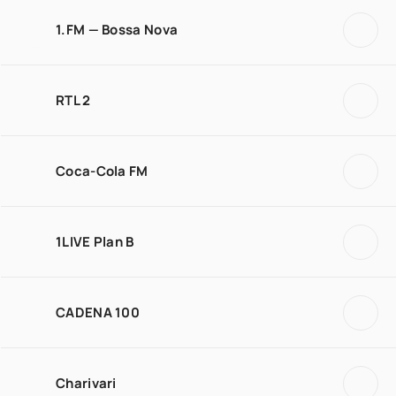
1.FM — Bossa Nova
RTL 2
Coca-Cola FM
1LIVE Plan B
CADENA 100
Charivari