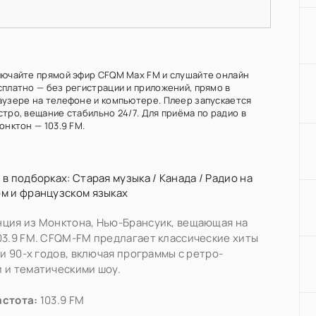
лючайте прямой эфир CFQM Max FM и слушайте онлайн
сплатно — без регистрации и приложений, прямо в
аузере на телефоне и компьютере. Плеер запускается
тро, вещание стабильно 24/7. Для приёма по радио в
онктон — 103.9 FM.
 в подборках:
Старая музыка
/
Канада
/
Радио на
м и французском языках
ция из Монктона, Нью-Брансуик, вещающая на
03.9 FM. CFQM-FM предлагает классические хиты
х и 90-х годов, включая программы с ретро-
 и тематическими шоу.
астота:
103.9 FM