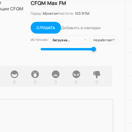
CFQM Max FM
Город:
Монктон
Частота:
103.9 FM
Добавить в закладки
СЛУШАТЬ
Источник:
Загрузка...
Не работает?
0
0
0
0
0