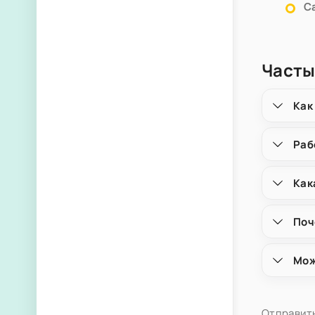
С
Часты
Как
Раб
Как
Поч
Мож
Отправить