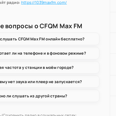
айт радио:
https://1039maxfm.com/
е вопросы о CFQM Max FM
 слушать CFQM Max FM онлайн бесплатно?
отает ли на телефоне и в фоновом режиме?
ая частота у станции в моём городе?
ему нет звука или плеер не запускается?
но ли слушать из другой страны?
/Сохранить радио в социальных сетях: