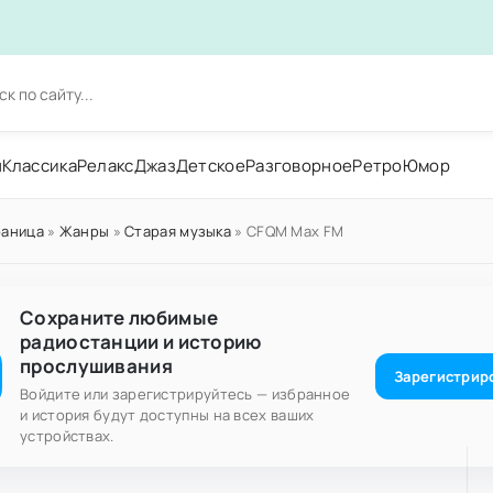
н
Классика
Релакс
Джаз
Детское
Разговорное
Ретро
Юмор
раница
»
Жанры
»
Старая музыка
» CFQM Max FM
Сохраните любимые
радиостанции и историю
прослушивания
Зарегистрир
Войдите или зарегистрируйтесь — избранное
и история будут доступны на всех ваших
устройствах.