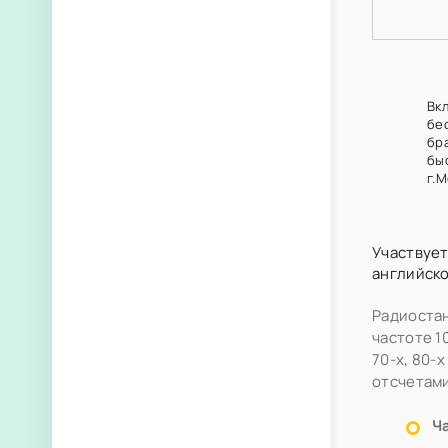
Вк
бе
бр
быс
г.М
Участвует
английско
Радиостан
частоте 1
70-х, 80-
отсчетами
Ч