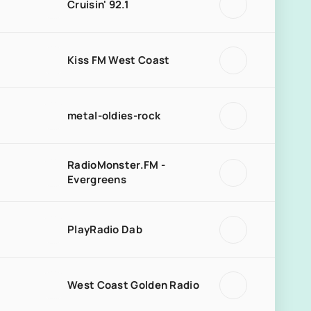
Cruisin' 92.1
Kiss FM West Coast
metal-oldies-rock
RadioMonster.FM -
Evergreens
PlayRadio Dab
West Coast Golden Radio