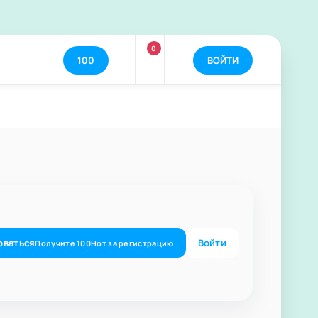
0
100
ВОЙТИ
оваться
Войти
Получите
100
Нот
за регистрацию